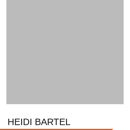
Unser
Team
HEIDI BARTEL